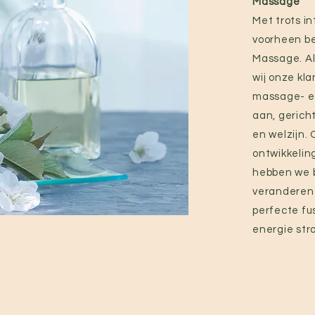
Massage
Met trots i
voorheen b
Massage. Al
wij onze kl
massage- e
aan, gerich
en welzijn
ontwikkelin
hebben we 
veranderen
perfecte fus
energie stro