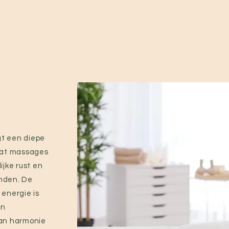
t een diepe
dat massages
ijke rust en
inden. De
energie is
an
an harmonie