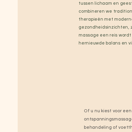
tussen lichaam en geest
combineren we traditio
therapieën met modern
gezondheidsinzichten, 
massage een reis wordt
hernieuwde balans en vit
Of u nu kiest voor een
ontspanningsmassage
behandeling of voetth