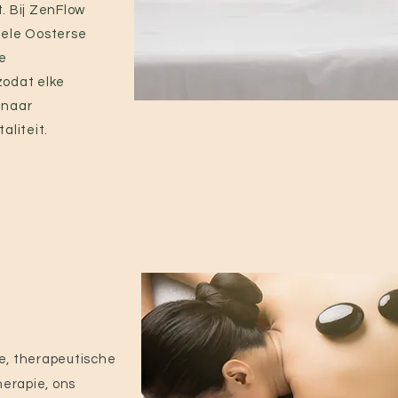
. Bij ZenFlow
nele Oosterse
e
zodat elke
 naar
aliteit.
, therapeutische
erapie, ons