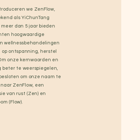
ntroduceren we ZenFlow,
ekend als YiChunTang
 meer dan 5 jaar bieden
anten hoogwaardige
n wellnessbehandelingen
t op ontspanning, herstel
. Om onze kernwaarden en
g beter te weerspiegelen,
besloten om onze naam te
 naar ZenFlow, een
ie van rust (Zen) en
om (Flow).