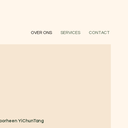
OVER ONS
SERVICES
CONTACT
Voorheen YiChunTang