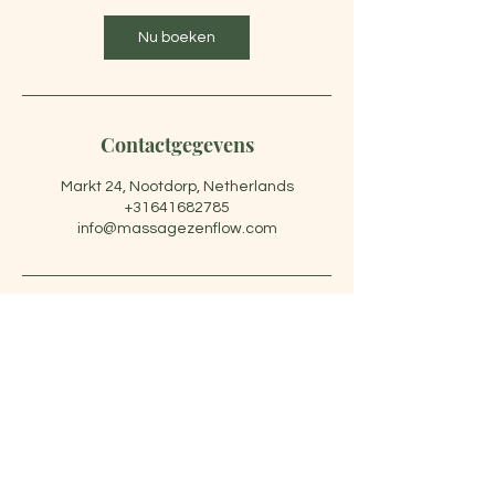
i
n
Nu boeken
.
Contactgegevens
Markt 24, Nootdorp, Netherlands
+31641682785
info@massagezenflow.com
Anna Xu
|
+31-641682785
info@massagezenflow.com