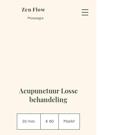
Zen Flow
Massage
Acupunctuur Losse
behandeling
60
euro
30 min.
3
€ 60
Markt
0
m